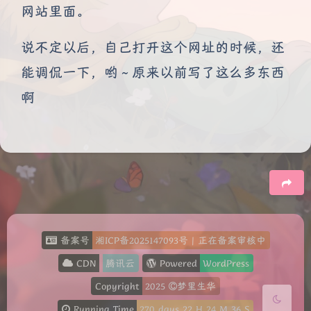
网站里面。
说不定以后，自己打开这个网址的时候，还
能调侃一下，哟～原来以前写了这么多东西
啊
夜间模式
Sans Serif
Serif
浅阴影
深阴影
豆
备案号
湘ICP备2025147093号
|
正在备案审核中
关闭
日落
暗化
灰度
CDN
腾讯云
Powered
WordPress
Copyright
2025
梦里生华
Running Time
270
days
22
H
24
M
36
S